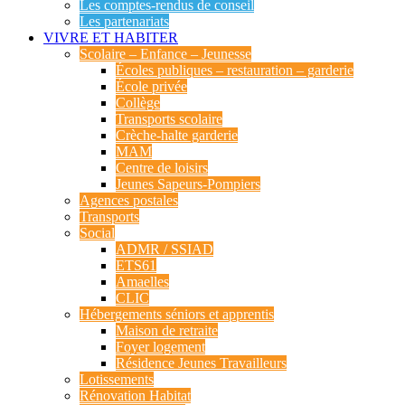
Les comptes-rendus de conseil
Les partenariats
VIVRE ET HABITER
Scolaire – Enfance – Jeunesse
Écoles publiques – restauration – garderie
École privée
Collège
Transports scolaire
Crèche-halte garderie
MAM
Centre de loisirs
Jeunes Sapeurs-Pompiers
Agences postales
Transports
Social
ADMR / SSIAD
ETS61
Amaelles
CLIC
Hébergements séniors et apprentis
Maison de retraite
Foyer logement
Résidence Jeunes Travailleurs
Lotissements
Rénovation Habitat