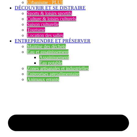
Urbanisme : PLUI
DÉCOUVRIR ET SE DISTRAIRE
Sports & loisirs sportifs
Culture & loisirs culturels
Saison culturelle
Tourisme
Location des salles
ENTREPRENDRE ET PRÉSERVER
Maitrise des déchets
Eau et assainissement
Assainissement
Eau potable
Zones artisanales et industrielles
Entreprises agroalimentaire
Animaux errants