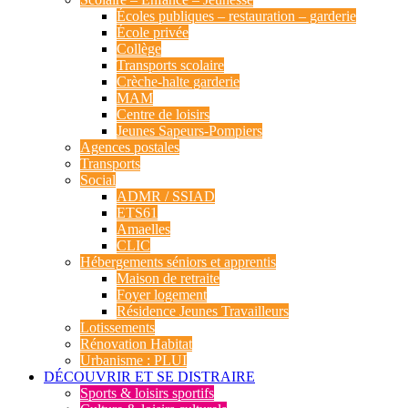
Écoles publiques – restauration – garderie
École privée
Collège
Transports scolaire
Crèche-halte garderie
MAM
Centre de loisirs
Jeunes Sapeurs-Pompiers
Agences postales
Transports
Social
ADMR / SSIAD
ETS61
Amaelles
CLIC
Hébergements séniors et apprentis
Maison de retraite
Foyer logement
Résidence Jeunes Travailleurs
Lotissements
Rénovation Habitat
Urbanisme : PLUI
DÉCOUVRIR ET SE DISTRAIRE
Sports & loisirs sportifs